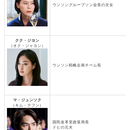
ウンソングループソン会長の次女
クク・ジヨン
（オク・ジャヨン）
ウンソン戦略企画チーム長
マ・ジュンソク
（キム・テフン）
国民改革党政策局長
ドヒの元夫