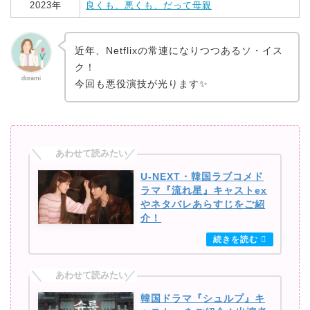
2023年
良くも、悪くも、だって母親
近年、Netflixの常連になりつつあるソ・イス
ク！
dorami
今回も悪役演技が光ります✨
U-NEXT・韓国ラブコメド
ラマ『流れ星』キャストex
やネタバレあらすじをご紹
介！
韓国ドラマ『シュルプ』キ