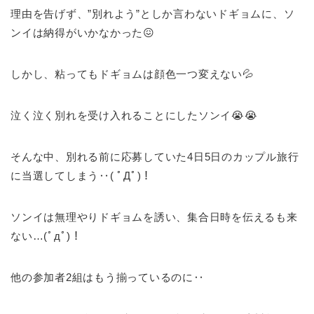
理由を告げず、”別れよう”としか言わないドギョムに、ソ
ンイは納得がいかなかった😖
しかし、粘ってもドギョムは顔色一つ変えない💦
泣く泣く別れを受け入れることにしたソンイ😭😭
そんな中、別れる前に応募していた4日5日のカップル旅行
に当選してしまう‥( ﾟДﾟ)！
ソンイは無理やりドギョムを誘い、集合日時を伝えるも来
ない…(ﾟдﾟ)！
他の参加者2組はもう揃っているのに‥