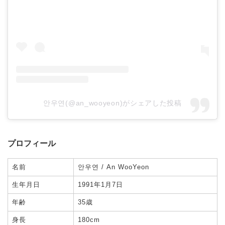
안우연(@an_wooyeon)がシェアした投稿
プロフィール
名前
안우연 / An WooYeon
生年月日
1991年1月7日
年齢
35歳
身長
180cm