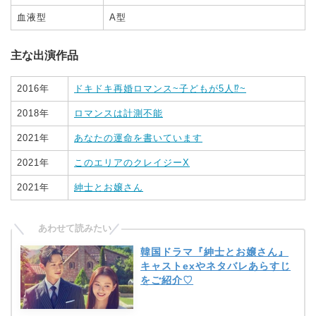
血液型
A型
主な出演作品
2016年
ドキドキ再婚ロマンス~子どもが5人⁉~
2018年
ロマンスは計測不能
2021年
あなたの運命を書いています
2021年
このエリアのクレイジーX
2021年
紳士とお嬢さん
韓国ドラマ『紳士とお嬢さん』
キャストexやネタバレあらすじ
をご紹介♡