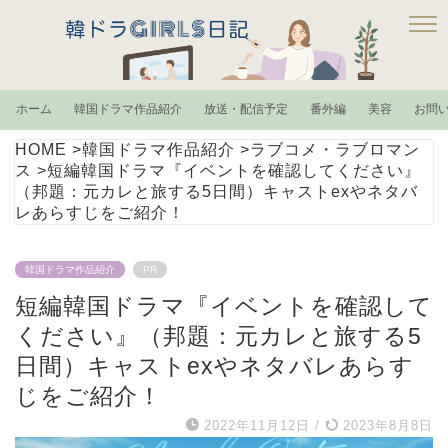
ホーム
韓国ドラマ作品紹介
放送・配信予定
番外編
美容
お問
HOME
>
韓国ドラマ作品紹介
>
ラブコメ・ラブロマン
ス
>
短編韓国ドラマ『イベントを確認してください』
（邦題：元カレと旅する5日間）キャストexやネタバ
レあらすじをご紹介！
韓国ドラマ作品紹介
PR
短編韓国ドラマ『イベントを確認して
ください』（邦題：元カレと旅する5
日間）キャストexやネタバレあらす
じをご紹介！
2022年11月12日
/
2023年8月8日