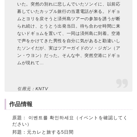
いた。突然の別れに悲しんでいたソンイに、以前応
募していたカップル旅行の当選電話が来る。ドギョ
ムとヨリを戻そうと済州島ツアーの参加を誘うが断
られ続け、とうとう出発当日。待ち合わせ時間に来
ないドギョムを置いて、一同は済州島に到着。空港
で声をかけてきた男性を自分に気があると勘違いし
たソンイだが、実はツアーガイドのソ・ジガン（ア
ン・ウヨン）だった。そんな中、突然空港にドギョ
ムが現れて…
引用元：KNTV
作品情報
原題： 이벤트를 확인하세요（イベントを確認してく
ださい）
邦題：元カレと旅する5日間