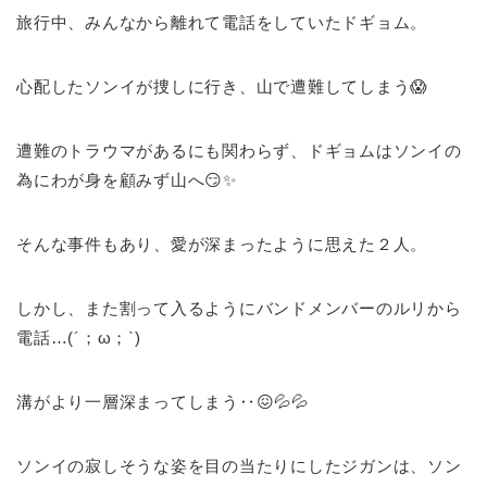
旅行中、みんなから離れて電話をしていたドギョム。
心配したソンイが捜しに行き、山で遭難してしまう😱
遭難のトラウマがあるにも関わらず、ドギョムはソンイの
為にわが身を顧みず山へ😏✨
そんな事件もあり、愛が深まったように思えた２人。
しかし、また割って入るようにバンドメンバーのルリから
電話…(´；ω；`)
溝がより一層深まってしまう‥😖💦💦
ソンイの寂しそうな姿を目の当たりにしたジガンは、ソン