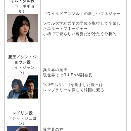
キム・ダル役
（コ・ボギョ
ル）
「ワイルドアニマル」の新しいマネジャー
ソウル大学経営学の学位を取得して卒業し
たエリートマネージャー
小柄で可愛らしい容姿だが冷たく分析的
魔王／シン・ジ
ョウン役
（イ・ジャン
異世界の魔王
ウ）
現世界ではRU E&M副会長
100年ぶりに目を覚ました魔王は、
レンブラリーを探して韓国に渡る
レドリン役
（チャ・ジュヨ
ン）
異世界の神