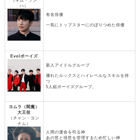
（キム・ソン
ハ）
有名俳優
一気にトップスターにのぼりつめた俳優
Evolボーイズ
新人アイドルグループ
優れたルックスとハイレベルなスキルを持
つ
5人組ボーイズグループ。
ヨムラ（閻魔）
大王役
（チャン・ヨン
ナム）
人間の運命を司る神
あの世と現世を管理するため忙しい神