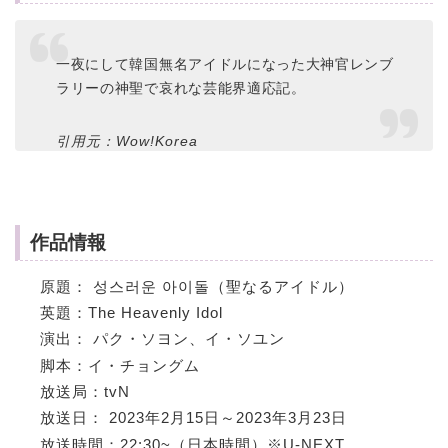
一夜にして韓国無名アイドルになった大神官レンブ
ラリーの神聖で哀れな芸能界適応記。
引用元：Wow!Korea
作品情報
原題： 성스러운 아이돌（聖なるアイドル）
英題：The Heavenly Idol
演出： パク・ソヨン、イ・ソユン
脚本：イ・チョングム
放送局：tvN
放送日： 2023年2月15日～2023年3月23日
放送時間：22:30~（日本時間）※U-NEXT