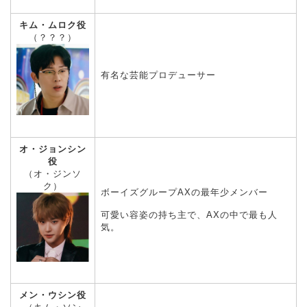
キム・ムロク役
（？？？）
有名な芸能プロデューサー
オ・ジョンシン
役
（オ・ジンソ
ク）
ボーイズグループAXの最年少メンバー
可愛い容姿の持ち主で、AXの中で最も人
気。
メン・ウシン役