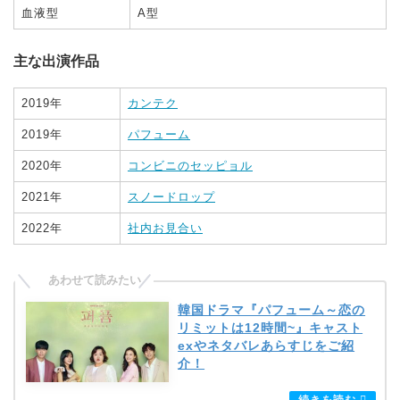
血液型
A型
主な出演作品
2019年
カンテク
2019年
パフューム
2020年
コンビニのセッピョル
2021年
スノードロップ
2022年
社内お見合い
韓国ドラマ『パフューム～恋の
リミットは12時間~』キャスト
exやネタバレあらすじをご紹
介！