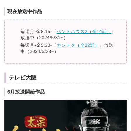
現在放送中作品
毎週月‐金8:15-『
ペントハウス2（全14話）
』
放送中（2024/5/31~）
毎週月‐金9:30-『
カンテク（全22話）
』放送
中（2024/5/28~）
テレビ大阪
6月放送開始作品