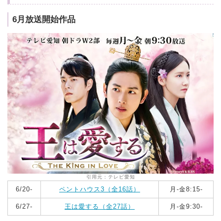
6月放送開始作品
引用元：テレビ愛知
6/20-
ペントハウス3（全16話）
月‐金8:15-
6/27-
王は愛する（全27話）
月‐金9:30-