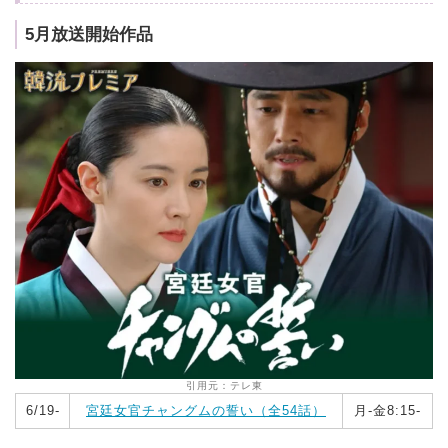
5月放送開始作品
引用元：テレ東
6/19-
宮廷女官チャングムの誓い（全54話）
月‐金8:15-