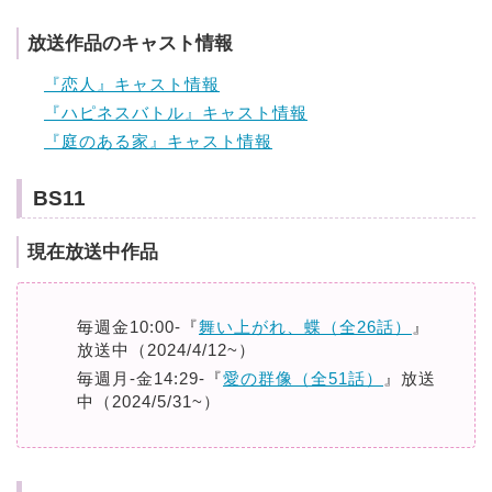
放送作品のキャスト情報
『恋人』キャスト情報
『ハピネスバトル』キャスト情報
『庭のある家』キャスト情報
BS11
現在放送中作品
毎週金10:00-『
舞い上がれ、蝶（全26話）
』
放送中（2024/4/12~）
毎週月‐金14:29-『
愛の群像（全51話）
』放送
中（2024/5/31~）