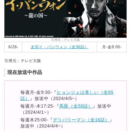
引用元：テレビ大阪
6/26-
太宗イ・バンウォン（全36話）
月‐金8:00-
引用元：テレビ大阪
現在放送中作品
毎週月‐金9:30-『
ヒョンジェは美しい（全65
話）
』放送中（2024/4/5~）
毎週月‐木17:25-『
馬医（全50話）
』放送中
（2024/4/1~）
毎週木25:00-『
デリバリーマン（全16話）
』
放送中（2024/4/4~）