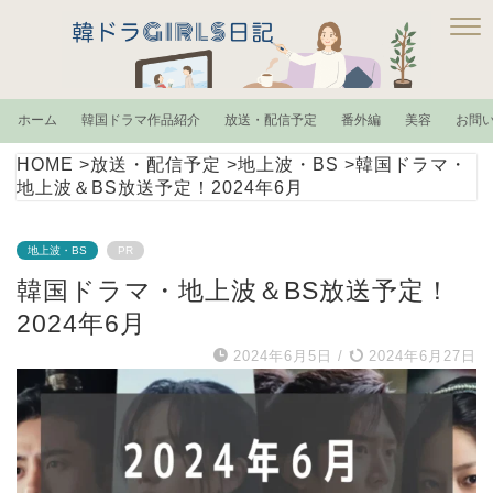
ホーム
韓国ドラマ作品紹介
放送・配信予定
番外編
美容
お問
HOME
>
放送・配信予定
>
地上波・BS
>
韓国ドラマ・
地上波＆BS放送予定！2024年6月
地上波・BS
PR
韓国ドラマ・地上波＆BS放送予定！
2024年6月
2024年6月5日
/
2024年6月27日