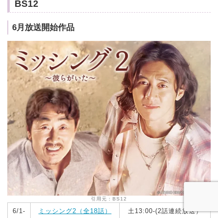
BS12
6月放送開始作品
引用元：BS12
6/1-
ミッシング2（全18話）
土13:00-(2話連続放送）