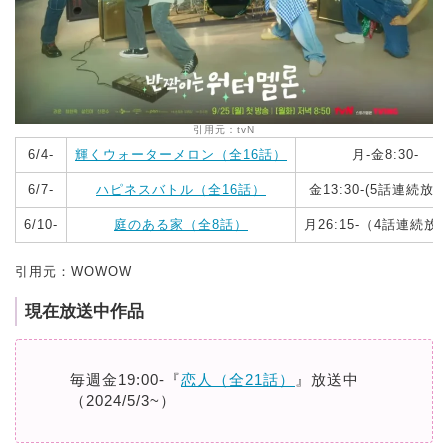
引用元：tvN
6/4-
輝くウォーターメロン（全16話）
月‐金8:30-
6/7-
ハピネスバトル（全16話）
金13:30-(5話連続放
6/10-
庭のある家（全8話）
月26:15-（4話連続放
引用元：WOWOW
現在放送中作品
毎週金19:00-『
恋人（全21話）
』放送中
（2024/5/3~）