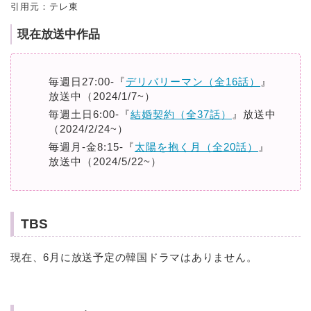
引用元：テレ東
現在放送中作品
毎週日27:00-『
デリバリーマン（全16話）
』
放送中（2024/1/7~）
毎週土日6:00-『
結婚契約（全37話）
』放送中
（2024/2/24~）
毎週月‐金8:15-『
太陽を抱く月（全20話）
』
放送中（2024/5/22~）
TBS
現在、6月に放送予定の韓国ドラマはありません。