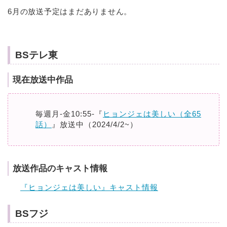
6月の放送予定はまだありません。
BSテレ東
現在放送中作品
毎週月‐金10:55-『
ヒョンジェは美しい（全65
話）
』放送中（2024/4/2~）
放送作品のキャスト情報
『ヒョンジェは美しい』キャスト情報
BSフジ