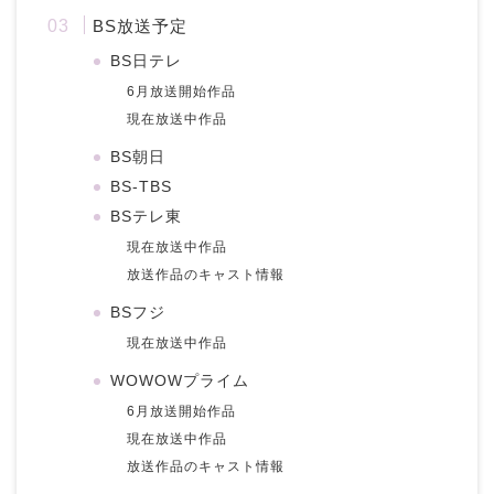
BS放送予定
BS日テレ
6月放送開始作品
現在放送中作品
BS朝日
BS-TBS
BSテレ東
現在放送中作品
放送作品のキャスト情報
BSフジ
現在放送中作品
WOWOWプライム
6月放送開始作品
現在放送中作品
放送作品のキャスト情報