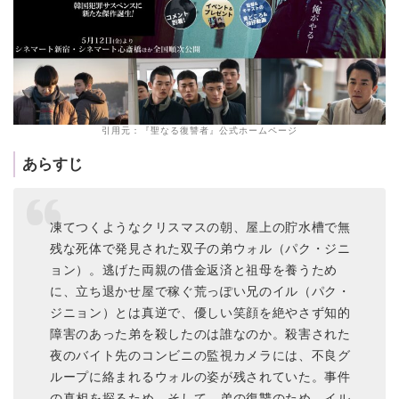
引用元：『聖なる復讐者』公式ホームページ
あらすじ
凍てつくようなクリスマスの朝、屋上の貯水槽で無
残な死体で発見された双子の弟ウォル（パク・ジニ
ョン）。逃げた両親の借金返済と祖母を養うため
に、立ち退かせ屋で稼ぐ荒っぽい兄のイル（パク・
ジニョン）とは真逆で、優しい笑顔を絶やさず知的
障害のあった弟を殺したのは誰なのか。殺害された
夜のバイト先のコンビニの監視カメラには、不良グ
ループに絡まれるウォルの姿が残されていた。事件
の真相を探るため、そして、弟の復讐のため、イル