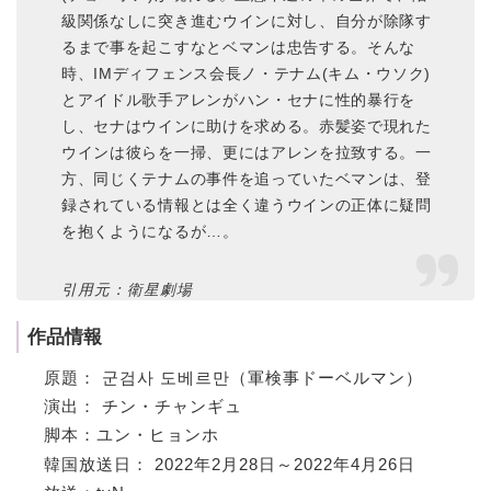
級関係なしに突き進むウインに対し、自分が除隊す
るまで事を起こすなとベマンは忠告する。そんな
時、IMディフェンス会長ノ・テナム(キム・ウソク)
とアイドル歌手アレンがハン・セナに性的暴行を
し、セナはウインに助けを求める。赤髪姿で現れた
ウインは彼らを一掃、更にはアレンを拉致する。一
方、同じくテナムの事件を追っていたベマンは、登
録されている情報とは全く違うウインの正体に疑問
を抱くようになるが…。
引用元：衛星劇場
作品情報
原題： 군검사 도베르만（軍検事ドーベルマン）
演出： チン・チャンギュ
脚本：ユン・ヒョンホ
韓国放送日： 2022年2月28日～2022年4月26日