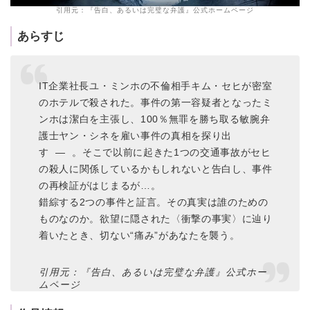
引用元：『告白、あるいは完璧な弁護』公式ホームページ
あらすじ
IT企業社長ユ・ミンホの不倫相手キム・セヒが密室
のホテルで殺された。事件の第一容疑者となったミ
ンホは潔白を主張し、100％無罪を勝ち取る敏腕弁
護士ヤン・シネを雇い事件の真相を探り出
す ― 。そこで以前に起きた1つの交通事故がセヒ
の殺人に関係しているかもしれないと告白し、事件
の再検証がはじまるが…。
錯綜する2つの事件と証言。その真実は誰のための
ものなのか。欲望に隠された〈衝撃の事実〉に辿り
着いたとき、切ない“痛み”があなたを襲う。
引用元：『告白、あるいは完璧な弁護』公式ホー
ムページ