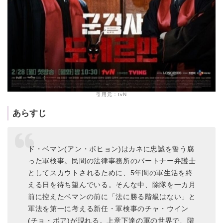
引用元：tvN
あらすじ
ド・ベマン(アン・ボヒョン)はカネに忠誠を誓う腐
った軍検事。民間の法律事務所のパートナー弁護士
としてスカウトされるために、5年間の軍生活を終
える日を待ち望んでいる。そんな中、除隊を一カ月
前に控えたベマンの前に「法に勝る階級はない」と
軍法を第一に考える新任・軍検事のチャ・ウイン
(チョ・ボア)が現れる。上意下達の軍の世界で、階