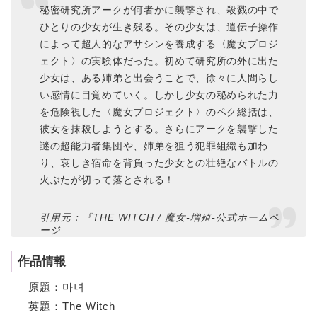
秘密研究所アークが何者かに襲撃され、殺戮の中で
ひとりの少女が生き残る。その少女は、遺伝子操作
によって超人的なアサシンを養成する〈魔女プロジ
ェクト〉の実験体だった。初めて研究所の外に出た
少女は、ある姉弟と出会うことで、徐々に人間らし
い感情に目覚めていく。しかし少女の秘められた力
を危険視した〈魔女プロジェクト〉のペク総括は、
彼女を抹殺しようとする。さらにアークを襲撃した
謎の超能力者集団や、姉弟を狙う犯罪組織も加わ
り、哀しき宿命を背負った少女との壮絶なバトルの
火ぶたが切って落とされる！
引用元：『THE WITCH / 魔女-増殖-公式ホームペ
ージ
作品情報
原題：마녀
英題：The Witch