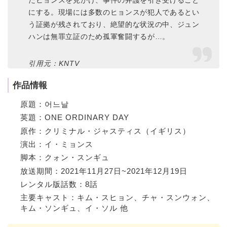
たヒョンスを見かけ、事件の弁護を引き受けること
にする。現場には多数のヒョンスが犯人であるとい
う証拠が残されており、絶望的な状況の中、ジュン
ハンは無罪立証のため孤軍奮闘するが…。
引用元：KNTV
作品情報
原題：어느날
英題：ONE ORDINARY DAY
原作：クリミナル・ジャスティス（イギリス）
演出：イ・ミョンス
脚本：クォン・スンギュ
放送期間：2021年11月27日~2021年12月19日
レンタル版話数：8話
主要キャスト：キム・スヒョン、チャ・スンウォン、
キム・ソンギュ、イ・ソル 他