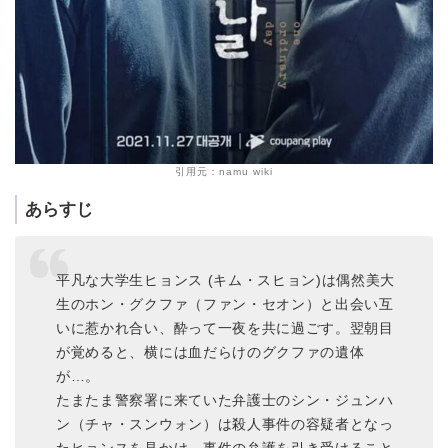
引用元：namu wiki
あらすじ
平凡な大学生ヒョンス (キム・スヒョン)は偶然美大
生のホン・グクファ（ファン・セオン）と出会い互
いに惹かれ合い、酔って一夜を共に過ごす。翌朝目
が覚めると、横には血だらけのグクファの遺体
が…。
たまたま警察署に来ていた弁護士のシン・ジュンハ
ン（チャ・スンウォン）は殺人事件の容疑者となっ