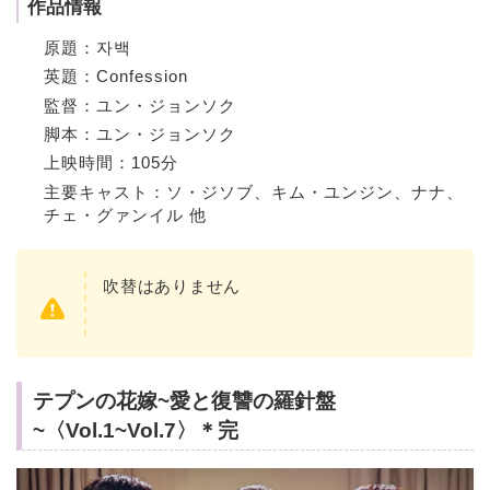
作品情報
原題：자백
英題：Confession
監督：ユン・ジョンソク
脚本：ユン・ジョンソク
上映時間：105分
主要キャスト：ソ・ジソブ、キム・ユンジン、ナナ、
チェ・グァンイル 他
吹替はありません
テプンの花嫁~愛と復讐の羅針盤
~〈Vol.1~Vol.7〉＊完