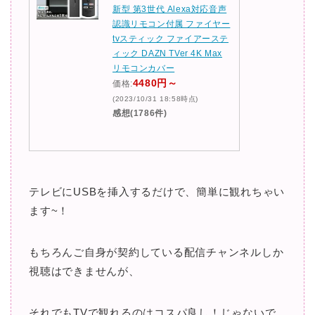
新型 第3世代 Alexa対応音声
認識リモコン付属 ファイヤー
tvスティック ファイアーステ
ィック DAZN TVer 4K Max
リモコンカバー
4480円～
価格:
(2023/10/31 18:58時点)
感想(1786件)
テレビにUSBを挿入するだけで、簡単に観れちゃい
ます~！
もちろんご自身が契約している配信チャンネルしか
視聴はできませんが、
それでもTVで観れるのはコスパ良し！じゃないで