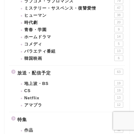
ラブコメ・ラブロマンス
79
ミステリー・サスペンス・復讐愛憎
47
ヒューマン
38
時代劇
20
青春・学園
9
ホームドラマ
14
コメディ
5
バラエティ番組
13
韓国映画
6
63
放送・配信予定
地上波・BS
19
CS
19
Netflix
13
アマプラ
12
23
特集
作品
11