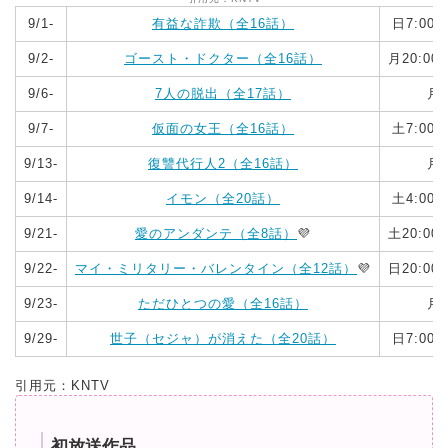
9/1-
有益な詐欺（全16話）
日7:00
9/2-
ゴースト・ドクター（全16話）
月20:0
9/6-
7人の脱出（全17話）
月‐
9/7-
仮面の女王（全16話）
土7:00
9/13-
復讐代行人2（全16話）
月‐
9/14-
イモン（全20話）
土4:00
9/21-
愛のアンダンテ（全8話）
💜
土20:0
9/22-
マイ・ミリタリー・バレンタイン（全12話）
💜
日20:0
9/23-
ただひとつの愛（全16話）
月‐
9/29-
世子（セジャ）が消えた（全20話）
日7:00
引用元：KNTV
初放送作品