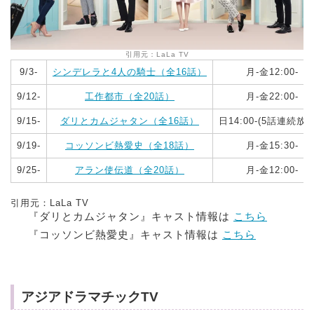
引用元：LaLa TV
9/3-
シンデレラと4人の騎士（全16話）
月‐金12:00-
9/12-
工作都市（全20話）
月‐金22:00-
9/15-
ダリとカムジャタン（全16話）
日14:00-(5話連続放
9/19-
コッソンビ熱愛史（全18話）
月‐金15:30-
9/25-
アラン使伝道（全20話）
月‐金12:00-
引用元：LaLa TV
『ダリとカムジャタン』キャスト情報は
こちら
『コッソンビ熱愛史』キャスト情報は
こちら
アジアドラマチックTV