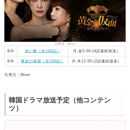
引用元：Mnet
9/9-
赤い靴（全100話）
月‐金5:00-(4話連続放送）
9/9-
黄金の仮面（全100話）
月‐木12:00-(2話連続放送）
引用元：Mnet
韓国ドラマ放送予定（他コンテン
ツ）