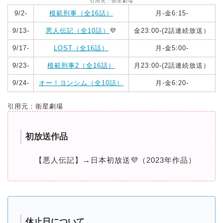
引用元：衛星劇場
9/2-
模範刑事（全16話）
月-金6:15-
9/13-
悪人伝記（全10話）
💜
金23:00-(2話連続放送）
9/17-
LOST（全16話）
月‐金5:00-
9/23-
模範刑事2（全16話）
月23:00-(2話連続放送）
9/24-
オー！ヨンシム（全10話）
月‐金6:20-
引用元：衛星劇場
初放送作品
【悪人伝記】→日本初放送💜（2023年作品）
休止日について