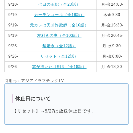
9/18-
七日の王妃（全20話）
月‐金24:00-
9/19-
カーテンコール（全16話）
木金9:30-
9/19-
元カレは天才詐欺師（全16話）
月‐金15:30-
9/19-
左利きの妻（全103話）
月‐金20:45-
9/25-
禁婚令（全12話）
月‐水9:30-
9/26-
リセット（全12話）
月‐金6:00-
9/26-
雲が描いた月明り（全18話）
月‐金13;30-
引用元：アジアドラマチックTV
休止日について
【リセット】→9/27は放送休止日です。