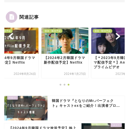
関連記事
・配信予定
放送・配信予定
放送・配信予定
2024年9月韓国ドラマ
【2024年2月韓国ドラマ
【＊2023年9月韓国
予定】Netflix
新作配信予定】Netflix
マ配信予定＊】Amaz
プライムビデオ
2024年8月26日
2024年1月25日
2023年9
韓国ドラマ『となりのMr.パーフェク
ト』キャストexをご紹介！出演者プロ...
【2024年9月韓国ドラマ放送予定】地上