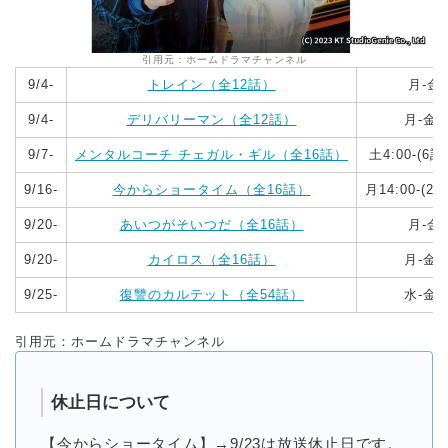
引用元：ホームドラマチャンネル
9/4-
トレイン（全12話）
月‐金7
9/4-
デリバリーマン（全12話）
月‐金24
9/7-
メンタルコーチ チェガル・ギル（全16話）
土4:00-(
9/16-
今からショータイム（全16話）
月14:00-(
9/20-
あいつがそいつだ（全16話）
月‐金7
9/20-
カイロス（全16話）
月‐金24
9/25-
復讐のカルテット（全54話）
水-金12
引用元：ホームドラマチャンネル
休止日について
【今からショータイム】→9/23は放送休止日です。