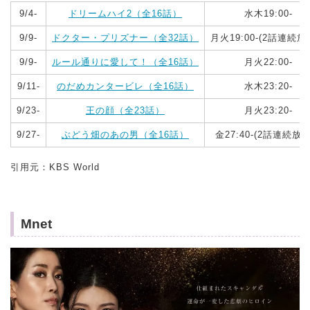
9/4-
ドリームハイ2（全16話）
水木19:00-
9/9-
ドクター・プリズナー（全32話）
月火19:00-(2話連続
9/9-
ルール通りに愛して！（全16話）
月火22:00-
9/11-
のだめカンタービレ（全16話）
水木23:20-
9/23-
王の顔（全23話）
月火23:20-
9/27-
ぶどう畑のあの男（全16話）
金27:40-(2話連続放
引用元：KBS World
Mnet