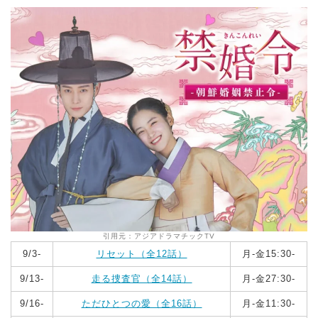
引用元：アジアドラマチックTV
9/3-
リセット（全12話）
月‐金15:30-
9/13-
走る捜査官（全14話）
月‐金27:30-
9/16-
ただひとつの愛（全16話）
月‐金11:30-