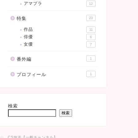
アマプラ
12
特集
23
作品
11
俳優
6
女優
7
番外編
1
プロフィール
1
検索
検索
CS放送【一般チャンネル】