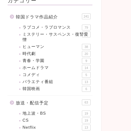
カテゴリー
韓国ドラマ作品紹介
241
ラブコメ・ラブロマンス
79
ミステリー・サスペンス・復讐愛
47
憎
ヒューマン
38
時代劇
20
青春・学園
9
ホームドラマ
14
コメディ
5
バラエティ番組
13
韓国映画
6
放送・配信予定
63
地上波・BS
19
CS
19
Netflix
13