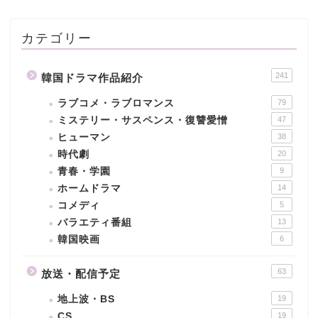
カテゴリー
241
韓国ドラマ作品紹介
ラブコメ・ラブロマンス
79
ミステリー・サスペンス・復讐愛憎
47
ヒューマン
38
時代劇
20
青春・学園
9
ホームドラマ
14
コメディ
5
バラエティ番組
13
韓国映画
6
63
放送・配信予定
地上波・BS
19
CS
19