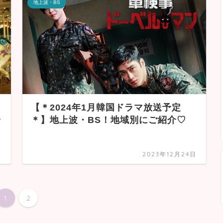
地上波・BS
【＊2024年1月韓国ドラマ放送予定
介
＊】地上波・BS！地域別にご紹介♡
日
2023年12月24日
1
2