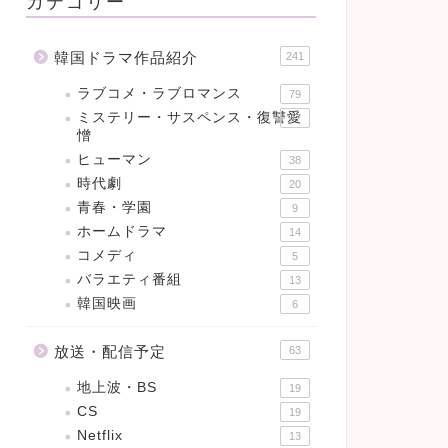
カテゴリー
韓国ドラマ作品紹介
241
ラブコメ・ラブロマンス
79
ミステリー・サスペンス・復讐愛
47
憎
ヒューマン
38
時代劇
20
青春・学園
9
ホームドラマ
14
コメディ
5
バラエティ番組
13
韓国映画
6
放送・配信予定
63
地上波・BS
19
CS
19
Netflix
13