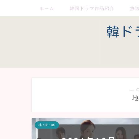
ホーム
韓国ドラマ作品紹介
放
― 
地
地上波・BS