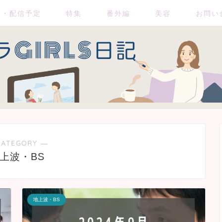
送・配信予定
特集
番外編
美容
お問い
CATEGORY ―
上波・BS
地上波・BS