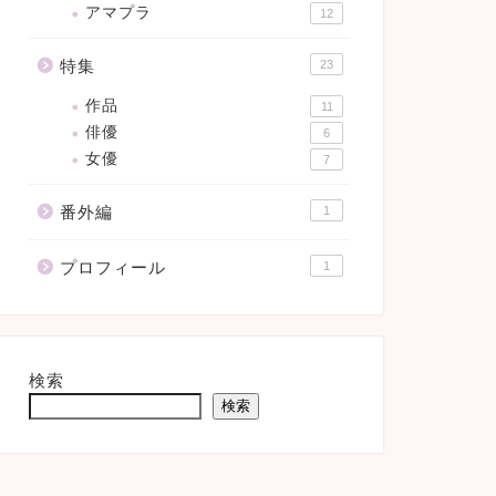
アマプラ
12
特集
23
作品
11
俳優
6
女優
7
番外編
1
プロフィール
1
検索
検索