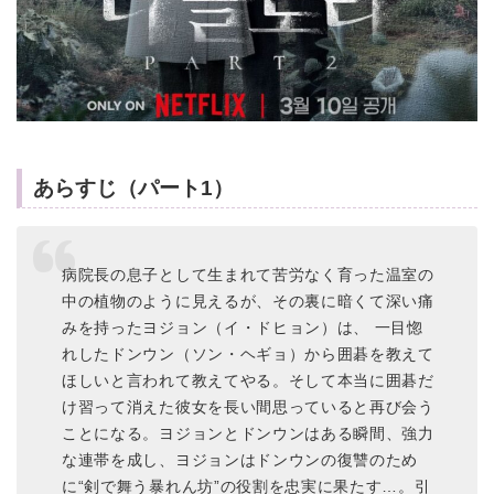
あらすじ（パート1）
病院長の息子として生まれて苦労なく育った温室の
中の植物のように見えるが、その裏に暗くて深い痛
みを持ったヨジョン（イ・ドヒョン）は、 一目惚
れしたドンウン（ソン・ヘギョ）から囲碁を教えて
ほしいと言われて教えてやる。そして本当に囲碁だ
け習って消えた彼女を長い間思っていると再び会う
ことになる。ヨジョンとドンウンはある瞬間、強力
な連帯を成し、ヨジョンはドンウンの復讐のため
に“剣で舞う暴れん坊”の役割を忠実に果たす…。引