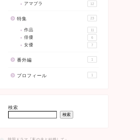
アマプラ
12
特集
23
作品
11
俳優
6
女優
7
番外編
1
プロフィール
1
検索
検索
韓国ドラマ『私の夫と結婚して』