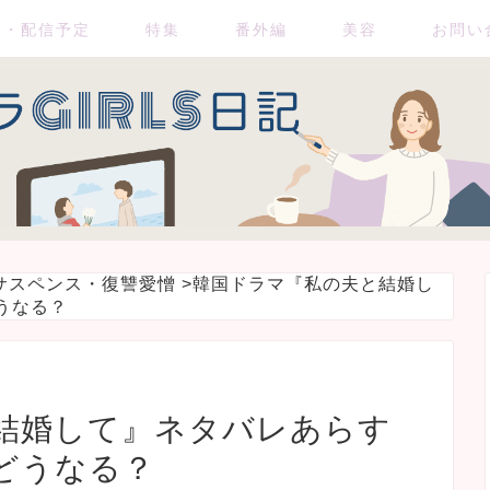
送・配信予定
特集
番外編
美容
お問い
サスペンス・復讐愛憎
>
韓国ドラマ『私の夫と結婚し
うなる？
結婚して』ネタバレあらす
どうなる？