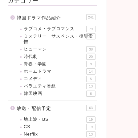
カテゴリー
韓国ドラマ作品紹介
241
ラブコメ・ラブロマンス
79
ミステリー・サスペンス・復讐愛
47
憎
ヒューマン
38
時代劇
20
青春・学園
9
ホームドラマ
14
コメディ
5
バラエティ番組
13
韓国映画
6
放送・配信予定
63
地上波・BS
19
CS
19
Netflix
13