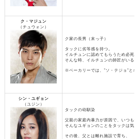
ク・マジュン
（チュウォン）
ク家の長男（末っ子）
タックに劣等感を持つ。
イルチュンに認めてもらうため必死に
そんな時、イルチュンの師匠がいるパ
※ベーカリーでは、”ソ・テジョ”と名
シン・ユギョン
（ユジン）
タックの幼馴染
父親の家庭内暴力が原因で、いつも怪
そんなユギョンのことをタックは気に
その後、父とは離れ施設で育ち、