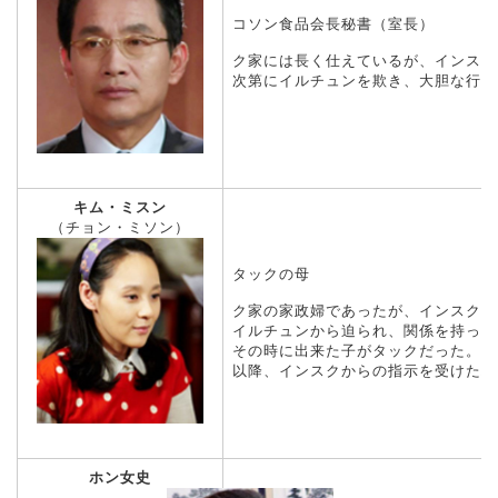
コソン食品会長秘書（室長）
ク家には長く仕えているが、インスク
次第にイルチュンを欺き、大胆な行動
キム・ミスン
（チョン・ミソン）
タックの母
ク家の家政婦であったが、インスクが
イルチュンから迫られ、関係を持って
その時に出来た子がタックだった。
以降、インスクからの指示を受けたハ
ホン女史