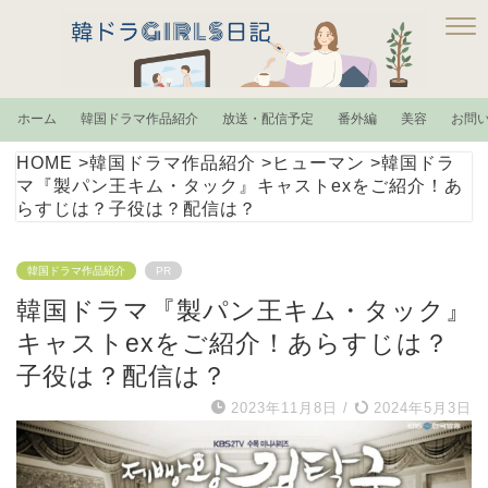
ホーム
韓国ドラマ作品紹介
放送・配信予定
番外編
美容
お問
HOME
>
韓国ドラマ作品紹介
>
ヒューマン
>
韓国ドラ
マ『製パン王キム・タック』キャストexをご紹介！あ
らすじは？子役は？配信は？
韓国ドラマ作品紹介
PR
韓国ドラマ『製パン王キム・タック』
キャストexをご紹介！あらすじは？
子役は？配信は？
2023年11月8日
/
2024年5月3日