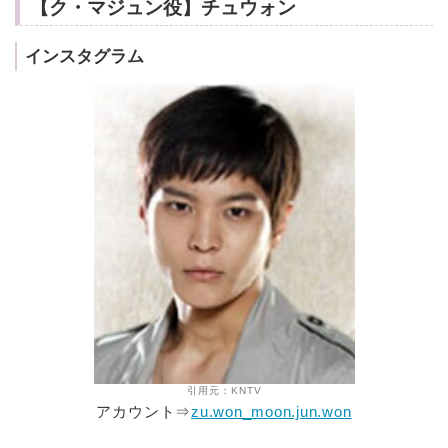
【ク・マジュン役】チュウォン
インスタグラム
引用元：KNTV
アカウント⇒
zu.won_moon.jun.won