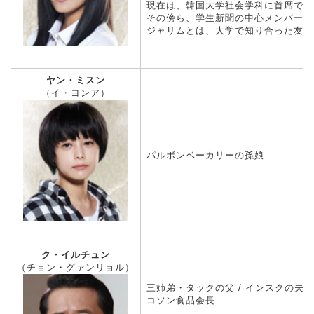
現在は、韓国大学社会学科に首席で合
その傍ら、学生新聞の中心メンバーと
ジャリムとは、大学で知り合った友人
ヤン・ミスン
（イ・ヨンア）
パルボンベーカリーの孫娘
ク・イルチュン
（チョン・グァンリョル）
三姉弟・タックの父 / インスクの夫
コソン食品会長