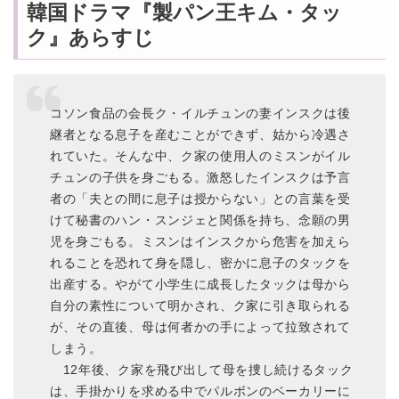
韓国ドラマ『製パン王キム・タッ
ク』あらすじ
コソン食品の会長ク・イルチュンの妻インスクは後
継者となる息子を産むことができず、姑から冷遇さ
れていた。そんな中、ク家の使用人のミスンがイル
チュンの子供を身ごもる。激怒したインスクは予言
者の「夫との間に息子は授からない」との言葉を受
けて秘書のハン・スンジェと関係を持ち、念願の男
児を身ごもる。ミスンはインスクから危害を加えら
れることを恐れて身を隠し、密かに息子のタックを
出産する。やがて小学生に成長したタックは母から
自分の素性について明かされ、ク家に引き取られる
が、その直後、母は何者かの手によって拉致されて
しまう。
12年後、ク家を飛び出して母を捜し続けるタック
は、手掛かりを求める中でパルボンのベーカリーに