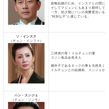
政略結婚のため、インスクとの間に愛
そしてマジュンにもあまり期待してい
一方、幼少期にパンの発酵度合いをか
“特別な子”と感じている。
ソ・インスク
（チョン・インファ）
三姉弟の母 / イルチュンの妻
コソン食品会長夫人
婚外子であるタックの事を当然良く思
イルチュンとの結婚前、スンジェから
ハン・スンジェ
（チョン・ソンモ）