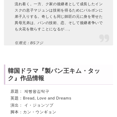
流れ着く。一方、ク家の後継者として成長したイン
スクの息子マジュンは技術を得るためにパルボンに
弟子入りする。奇しくも同じ師匠の元に身を寄せた
異母兄弟は、パンの技術、恋、そして後継者争いで
も火花を散らすことになるが…。
引用元：BSフジ
韓国ドラマ『製パン王キム・タッ
ク』作品情報
原題： 제빵왕김탁구
英題：Bread, Love and Dreams
演出： イ・ジョンソプ
脚本：カン・ウンギョン