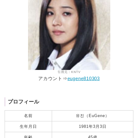
引用元：KNTV
アカウント⇒
eugene810303
プロフィール
名前
유진（EuGene）
生年月日
1981年3月3日
年齢
45歳